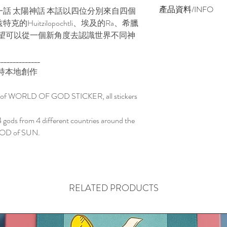
產品資料/INFO
一話 太陽神話 本話以四位分別來自四個
Huitzilopochtli、埃及的Ra、希臘
尺寸/SIZE: 一套四張/
。希望可以從一個新角度去認識世界不同神
(每張/EACH 48 mm 
包含A5精美設計底卡/
______________
BACKGROUND C
支持本地創作
*免香港本地郵寄費/FR
*因為受疫情影響所
eries of WORLD OF GOD STICKER, all stickers
TO COVID, ALL I
TAKE LONGER AS
 4 gods from 4 different countries around the
f GOD of SUN.
RELATED PRODUCTS