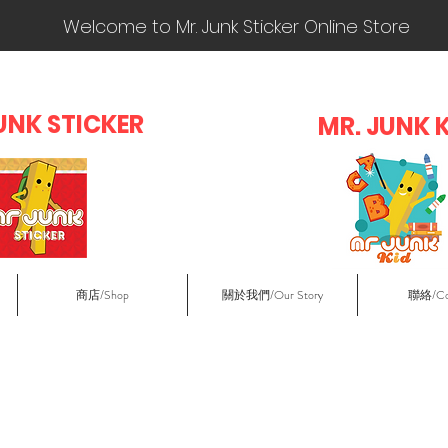
Welcome to Mr. Junk Sticker Online Store
UNK STICKER
MR. JUN
K 
商店/Shop
關於我們/Our Story
聯絡/Co