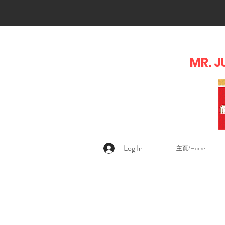
MR. J
Log In
主頁/Home