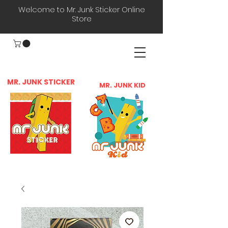
Welcome to Mr. Junk Sticker Online
Store
MR. JUNK STICKER
MR. JUN
K KID