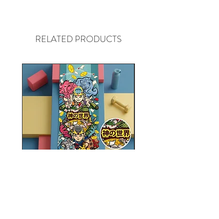
尺寸/SIZE: 每張/EACH 48 mm x
48mm
*免香港本地郵寄費/FREE HK
RELATED PRODUCTS
LOCAL SHIPPING
神之世界運動毛巾 / 神の世
元素門運動毛巾 /元素
界 スポーツタオル
Price
HK$110.00