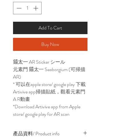
Add To Cart
Buy Now
𨭎太一 AR Sticker シール
元素門 𨭎太一 Seaborgium (可掃描
AR)
* 可以在apple store/ google play 下載
Artivive app掃描貼紙，觀看元素門
A R動畫
*Download Artivive app from Apple
store/ google play for AR scan
產品資料/ Product info